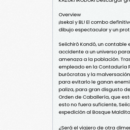
Overview
¡Isekai y BL! El combo defin
dibujo espectacular y un pro
Seiichirô Kondô, un contable
accidente a un universo par
amenaza a la población. Tras
empleado en la Contaduría R
burócratas y la malversación
para evitarlo le ganan enemis
paliza, para gran disgusto del
Orden de Caballería, que está
esto no fuera suficiente, Seii
expedición al Bosque Maldito
¿Será el viajero de otra dime