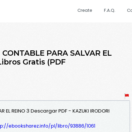
Create
F.A.Q.
C
N CONTABLE PARA SALVAR EL
ibros Gratis (PDF
R EL REINO 3 Descargar PDF - KAZUKI IRODORI
p://ebooksharez.info/pl/libro/93886/1061