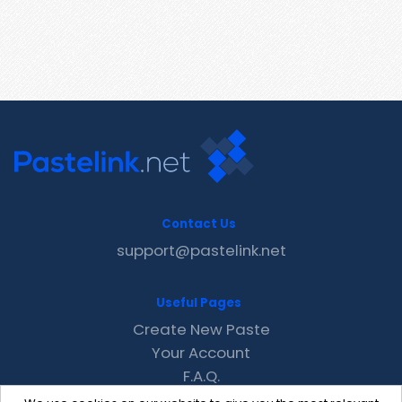
Contact Us
support@pastelink.net
Useful Pages
Create New Paste
Your Account
F.A.Q.
Recent