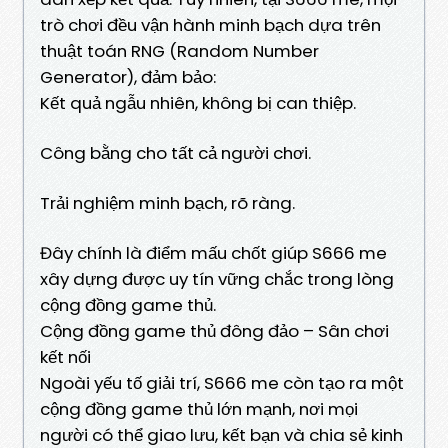
trò chơi đều vận hành minh bạch dựa trên
thuật toán RNG (Random Number
Generator), đảm bảo:
Kết quả ngẫu nhiên, không bị can thiệp.
Công bằng cho tất cả người chơi.
Trải nghiệm minh bạch, rõ ràng.
Đây chính là điểm mấu chốt giúp S666 me
xây dựng được uy tín vững chắc trong lòng
cộng đồng game thủ.
Cộng đồng game thủ đông đảo – Sân chơi
kết nối
Ngoài yếu tố giải trí, S666 me còn tạo ra một
cộng đồng game thủ lớn mạnh, nơi mọi
người có thể giao lưu, kết bạn và chia sẻ kinh