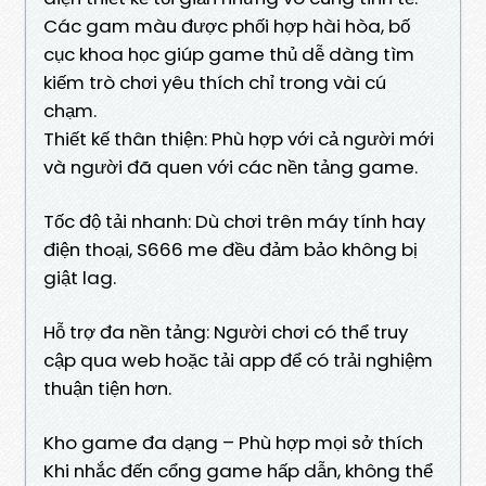
Các gam màu được phối hợp hài hòa, bố
cục khoa học giúp game thủ dễ dàng tìm
kiếm trò chơi yêu thích chỉ trong vài cú
chạm.
Thiết kế thân thiện: Phù hợp với cả người mới
và người đã quen với các nền tảng game.
Tốc độ tải nhanh: Dù chơi trên máy tính hay
điện thoại, S666 me đều đảm bảo không bị
giật lag.
Hỗ trợ đa nền tảng: Người chơi có thể truy
cập qua web hoặc tải app để có trải nghiệm
thuận tiện hơn.
Kho game đa dạng – Phù hợp mọi sở thích
Khi nhắc đến cổng game hấp dẫn, không thể