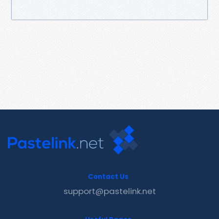
Contact Us
support@pastelink.net