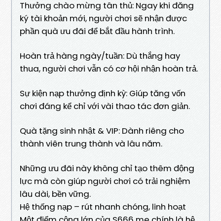
Thưởng chào mừng tân thủ: Ngay khi đăng
ký tài khoản mới, người chơi sẽ nhận được
phần quà ưu đãi để bắt đầu hành trình.
Hoàn trả hàng ngày/tuần: Dù thắng hay
thua, người chơi vẫn có cơ hội nhận hoàn trả.
Sự kiện nạp thưởng định kỳ: Giúp tăng vốn
chơi đáng kể chỉ với vài thao tác đơn giản.
Quà tặng sinh nhật & VIP: Dành riêng cho
thành viên trung thành và lâu năm.
Những ưu đãi này không chỉ tạo thêm động
lực mà còn giúp người chơi có trải nghiệm
lâu dài, bền vững.
Hệ thống nạp – rút nhanh chóng, linh hoạt
Một điểm cộng lớn của S666 me chính là hệ