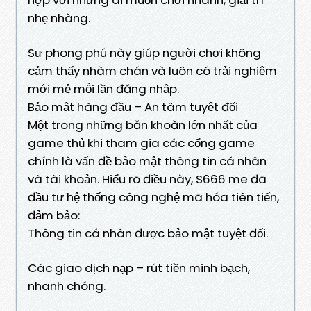
nhẹ nhàng.
Sự phong phú này giúp người chơi không
cảm thấy nhàm chán và luôn có trải nghiệm
mới mẻ mỗi lần đăng nhập.
Bảo mật hàng đầu – An tâm tuyệt đối
Một trong những băn khoăn lớn nhất của
game thủ khi tham gia các cổng game
chính là vấn đề bảo mật thông tin cá nhân
và tài khoản. Hiểu rõ điều này, S666 me đã
đầu tư hệ thống công nghệ mã hóa tiên tiến,
đảm bảo:
Thông tin cá nhân được bảo mật tuyệt đối.
Các giao dịch nạp – rút tiền minh bạch,
nhanh chóng.