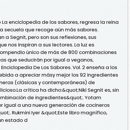
 La enciclopedia de los sabores, regresa la reina
na secuela que recoge aún más sabores.
n a Segnit, pero son sus reflexiones, sus
ue nos inspiran a sus lectores. La luz es
n compendio único de más de 800 combinaciones
ras que seducirán por igual a veganos,
Enciclopedia De Los Sabores. Vol. 2 enseña a los
ebida a apreciar másy mejor los 92 ingredientes
maneras (clásicas y contemporáneas) de
ioso.La crítica ha dicho:&quot;Niki Segnit es, sin
combinación de ingredientes&quot;. Yotam
or igual a una nueva generación de cocineros
ot;. Rukmini Iyer &quot;Este libro magnífico,
 un estado d