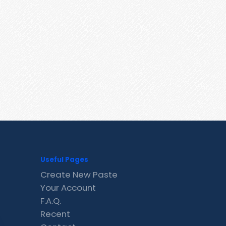
Useful Pages
Create New Paste
Your Account
F.A.Q.
Recent