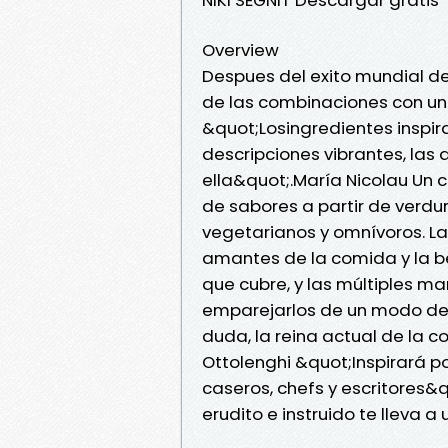
Overview
Despues del exito mundial de
de las combinaciones con u
&quot;Losingredientes inspira
descripciones vibrantes, las q
ella&quot;.María Nicolau U
de sabores a partir de verdu
vegetarianos y omnívoros. La 
amantes de la comida y la b
que cubre, y las múltiples 
emparejarlos de un modo delic
duda, la reina actual de la 
Ottolenghi &quot;Inspirará p
caseros, chefs y escritores&qu
erudito e instruido te lleva a