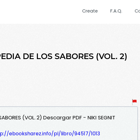
Create
F.A.Q.
C
EDIA DE LOS SABORES (VOL. 2)
SABORES (VOL. 2) Descargar PDF - NIKI SEGNIT
p://ebooksharez.info/pl/libro/94517/1013