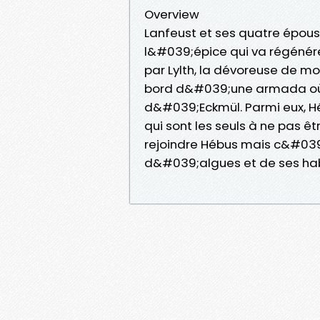
Overview
Lanfeust et ses quatre épo
l&#039;épice qui va régénére
par Lylth, la dévoreuse de mo
bord d&#039;une armada où e
d&#039;Eckmül. Parmi eux, Hé
qui sont les seuls à ne pas ê
rejoindre Hébus mais c&#039
d&#039;algues et de ses hab