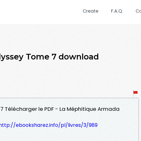
Create
F.A.Q.
C
Odyssey Tome 7 download
 7 Télécharger le PDF - La Méphitique Armada
http://ebooksharez.info/pl/livres/3/989