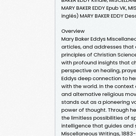
MARY BAKER EDDY Epub VK, MI
inglés) MARY BAKER EDDY Des
Overview
Mary Baker Eddys Miscellaneou
articles, and addresses that 
principles of Christian Science
with profound insights that c
perspective on healing, prayer
Eddys deep connection to her
with the world. In the context
and alternative religious mo
stands out as a pioneering v
power of thought. Through he
the limitless possibilities of 
intelligence that guides and 
Miscellaneous Writings, 1883-