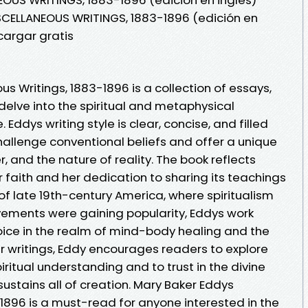
SCELLANEOUS WRITINGS, 1883-1896 (edición en
cargar gratis
s Writings, 1883-1896 is a collection of essays,
delve into the spiritual and metaphysical
. Eddys writing style is clear, concise, and filled
hallenge conventional beliefs and offer a unique
, and the nature of reality. The book reflects
 faith and her dedication to sharing its teachings
 of late 19th-century America, where spiritualism
vements were gaining popularity, Eddys work
oice in the realm of mind-body healing and the
r writings, Eddy encourages readers to explore
spiritual understanding and to trust in the divine
sustains all of creation. Mary Baker Eddys
1896 is a must-read for anyone interested in the