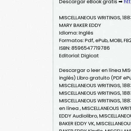
Descargar eBook gratis ➡
ht
MISCELLANEOUS WRITINGS, 1883
MARY BAKER EDDY
Idioma: Inglés
Formatos: Pdf, ePub, MOBI, FB
ISBN: 8596547719786
Editorial: Digicat
Descargar o leer en línea MI
inglés) Libro gratuito (PDF e
MISCELLANEOUS WRITINGS, 1883
MISCELLANEOUS WRITINGS, 1883
MISCELLANEOUS WRITINGS, 1883
en línea , MISCELLANEOUS WRI
EDDY Audiolibro, MISCELLANEO
BAKER EDDY VK, MISCELLANEOUS
BAKER EDDY Kindle, MISCELLAN