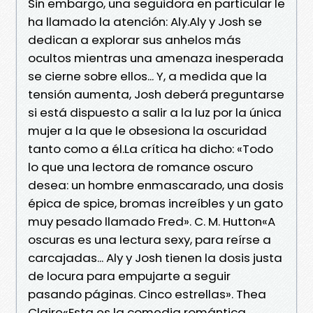
Sin embargo, una seguidora en particular le
ha llamado la atención: Aly.Aly y Josh se
dedican a explorar sus anhelos más
ocultos mientras una amenaza inesperada
se cierne sobre ellos... Y, a medida que la
tensión aumenta, Josh deberá preguntarse
si está dispuesto a salir a la luz por la única
mujer a la que le obsesiona la oscuridad
tanto como a él.La crítica ha dicho: «Todo
lo que una lectora de romance oscuro
desea: un hombre enmascarado, una dosis
épica de spice, bromas increíbles y un gato
muy pesado llamado Fred». C. M. Hutton«A
oscuras es una lectura sexy, para reírse a
carcajadas... Aly y Josh tienen la dosis justa
de locura para empujarte a seguir
pasando páginas. Cinco estrellas». Thea
Claire«Esta es la comedia romántica