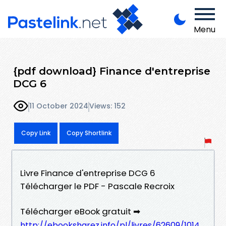
Menu
{pdf download} Finance d'entreprise
DCG 6
11 October 2024
Views: 152
Copy Link
Copy Shortlink
Livre Finance d'entreprise DCG 6
Télécharger le PDF - Pascale Recroix
Télécharger eBook gratuit ➡
http://ebooksharez.info/pl/livres/62609/1014