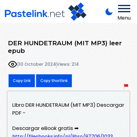
Menu
DER HUNDETRAUM (MIT MP3) leer
epub
30 October 2024
Views: 214
Copy Link
Copy Shortlink
Libro DER HUNDETRAUM (MIT MP3) Descargar
PDF -
Descargar eBook gratis ➡
http://filesbooks.info/pl/libro/97706/1033