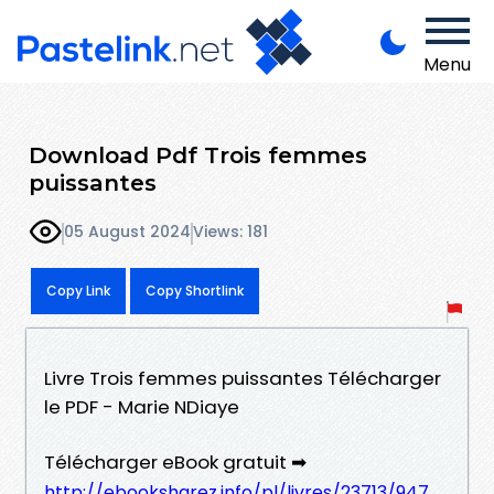
Menu
Download Pdf Trois femmes
puissantes
05 August 2024
Views: 181
Copy Link
Copy Shortlink
Livre Trois femmes puissantes Télécharger
le PDF - Marie NDiaye
Télécharger eBook gratuit ➡
http://ebooksharez.info/pl/livres/23713/947