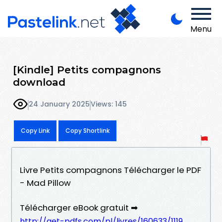
Menu
[Kindle] Petits compagnons
download
24 January 2025
Views: 145
Copy Link
Copy Shortlink
Livre Petits compagnons Télécharger le PDF
- Mad Pillow
Télécharger eBook gratuit ➡
http://get-pdfs.com/pl/livres/160633/1119