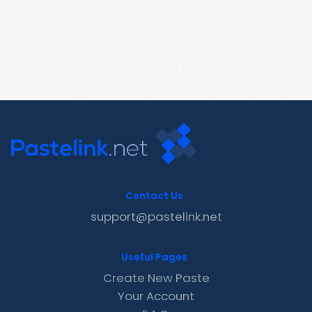
Contact Us
support@pastelink.net
Useful Pages
Create New Paste
Your Account