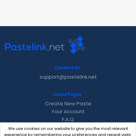
Contact Us
support@pastelink.net
Useful Pages
Create New Paste
Your Account
F.A.Q.
Recent
We use cookies on our website to give you the most relevant
Contact
experience by remembering your preferences and repeat visits.