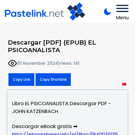
Menu
Descargar [PDF] {EPUB} EL
PSICOANALISTA
01 November 2024
Views: 141
Copy Link
Copy Shortlink
Libro EL PSICOANALISTA Descargar PDF -
JOHN KATZENBACH
Descargar eBook gratis ➡
http://ebooksharez.info/pl/libro/18400/1035