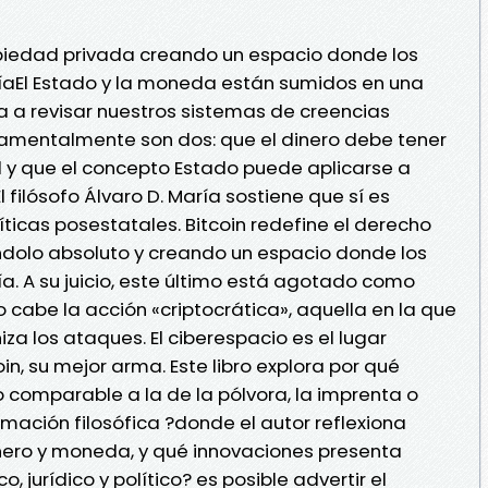
opiedad privada creando un espacio donde los
aEl Estado y la moneda están sumidos en una
ga a revisar nuestros sistemas de creencias
damentalmente son dos: que el dinero debe tener
 y que el concepto Estado puede aplicarse a
l filósofo Álvaro D. María sostiene que sí es
ticas posestatales. Bitcoin redefine el derecho
dolo absoluto y creando un espacio donde los
. A su juicio, este último está agotado como
lo cabe la acción «criptocrática», aquella en la que
za los ataques. El ciberespacio es el lugar
in, su mejor arma. Este libro explora por qué
o comparable a la de la pólvora, la imprenta o
mación filosófica ?donde el autor reflexiona
inero y moneda, y qué innovaciones presenta
 jurídico y político? es posible advertir el