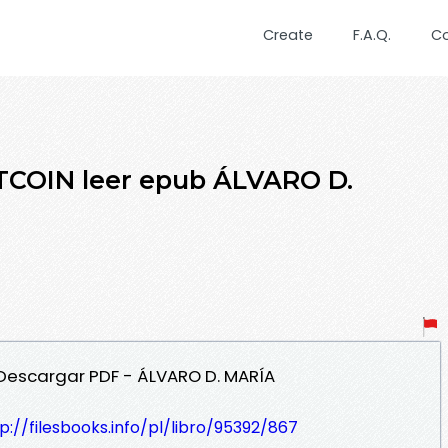
Create
F.A.Q.
C
TCOIN leer epub ÁLVARO D.
N Descargar PDF - ÁLVARO D. MARÍA
p://filesbooks.info/pl/libro/95392/867