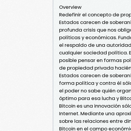
Overview
Redefinir el concepto de pr
Estados carecen de soberaní
profunda crisis que nos obli
políticas y económicas. Fun
el respaldo de una autoridad
cualquier sociedad política. E
posible pensar en formas polí
de propiedad privada hacién
Estados carecen de soberanía
forma política y contra él só
el poder no sabe quién organi
óptimo para esa lucha y Bitco
Bitcoin es una innovación sól
Internet. Mediante una aproxi
sobre las relaciones entre d
Bitcoin en el campo económico,