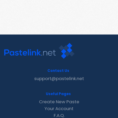
Contact Us
support@pastelink.net
Useful Pages
Create New Paste
Your Account
F.A.Q.