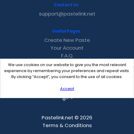
Contact Us
support@pastelink.net
Useful Pages
Create New Paste
Your Account
F.A.Q.
Recent
We use cookies on our website to give you the most relevant
Contact
experience by remembering your preferences and repeat visits.
By clicking “Accept”, you consent to the use of all cookies.
Accept
Pastelink.net © 2026
Terms & Conditions