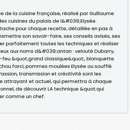
e de la cuisine française, réalisé par Guillaume
es cuisines du palais de l&#039;Elysée.
che pour chaque recette, détaillée en pas à
nsmettre son savoir-faire, ses conseils avisés, ses
ser parfaitement toutes les techniques et réaliser
reux aux noms d&#039;antan : velouté Dubarry,
-feu &quot;grand classique&quot;, blanquette
chou farci, pommes moulées Elysée ou soufflé
ssion, transmission et créativité sont les
 attrayant et actuel, qui permettra à chaque
ionnel, de découvrir LA technique &quot;qui
ner comme un chef.