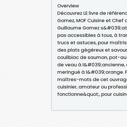
Overview
Découvrez LE livre de référenc
Gomez, MOF Cuisine et Chef d
Guillaume Gomez s&#039;atta
pas accessibles à tous, à tra
trucs et astuces, pour maîtri
des plats gégéreux et savou
coulibiac de saumon, pot-au
de veau à l&#039;ancienne, 
meringué à l&#039;orange. Pa
maîtres-mots de cet ouvrage
cuisinier, amateur ou profess
fonctionne&quot;, pour cuisi