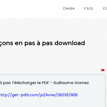
Create
F.A.Q.
C
eçons en pas à pas download
s à pas Télécharger le PDF - Guillaume Gomez
http://get-pdfs.com/pl/livres/26035/906