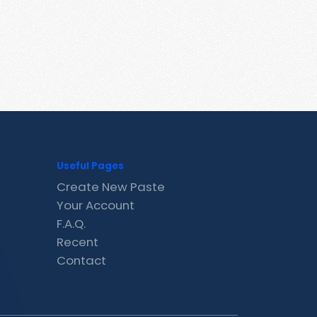
Useful Pages
Create New Paste
Your Account
F.A.Q.
Recent
Contact