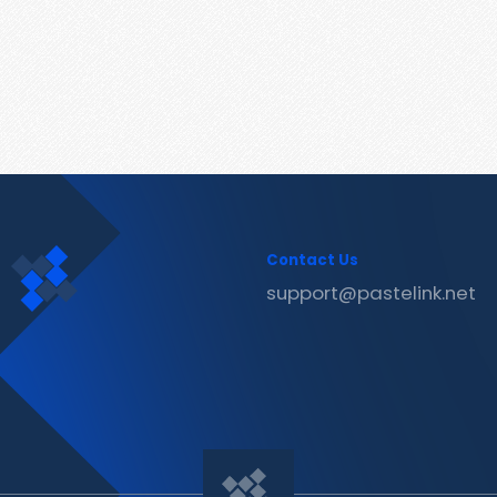
Contact Us
support@pastelink.net