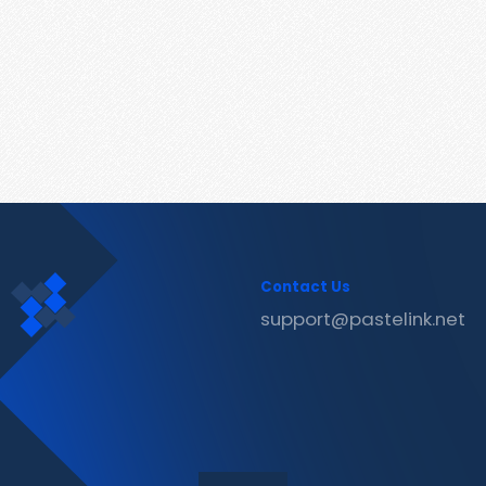
Contact Us
support@pastelink.net