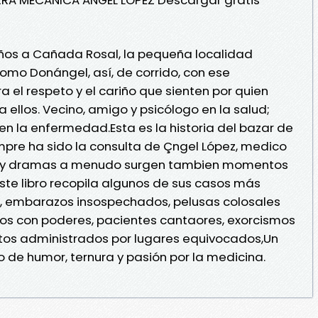
años a Cañada Rosal, la pequeña localidad
omo Donángel, así, de corrido, con ese
el respeto y el cariño que sienten por quien
ellos. Vecino, amigo y psicólogo en la salud;
en la enfermedad.Esta es la historia del bazar de
pre ha sido la consulta de Çngel López, medico
ias y dramas a menudo surgen tambien momentos
 este libro recopila algunos de sus casos más
es, embarazos insospechados, pelusas colosales
ños con poderes, pacientes cantaores, exorcismos
s administrados por lugares equivocados,Un
o de humor, ternura y pasión por la medicina.