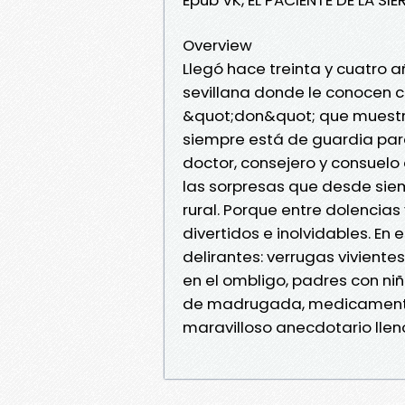
Overview
Llegó hace treinta y cuatro 
sevillana donde le conocen c
&quot;don&quot; que muestra 
siempre está de guardia para 
doctor, consejero y consuelo 
las sorpresas que desde siem
rural. Porque entre dolenc
divertidos e inolvidables. En
delirantes: verrugas vivient
en el ombligo, padres con ni
de madrugada, medicamento
maravilloso anecdotario llen