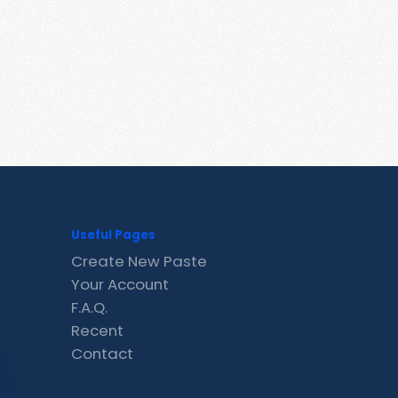
Useful Pages
Create New Paste
Your Account
F.A.Q.
Recent
Contact