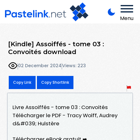
Menu
[Kindle] Assoiffés - tome 03 :
Convoités download
02 December 2024
Views: 223
Copy Link
Copy Shortlink
Livre Assoiffés - tome 03 : Convoités
Télécharger le PDF - Tracy Wolff, Audrey
d&#039; Hulstère
Télécharger eBook gratuit ➡