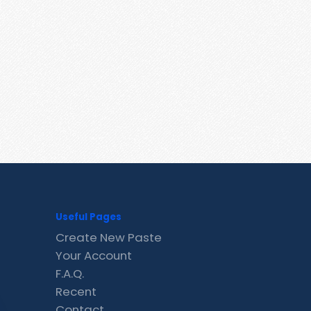
Useful Pages
Create New Paste
Your Account
F.A.Q.
Recent
Contact