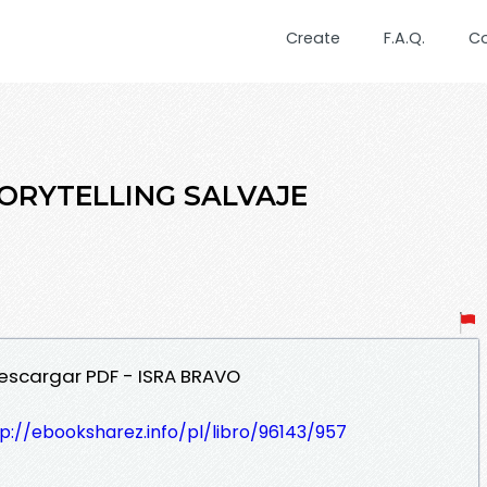
Create
F.A.Q.
C
STORYTELLING SALVAJE
Descargar PDF - ISRA BRAVO
p://ebooksharez.info/pl/libro/96143/957