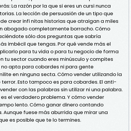
rás: La razón por la que si eres un cursi nunca
orias. La lección de persuasión de un tipo que
 crear infi nitas historias que atraigan a miles
e un abogado completamente borracho. Cómo
haciéndote sólo dos preguntas que sabría
más imbécil que tengas. Por qué vende más el
plicarlo para tu vida o para tu negocio de forma
en tu sector cuando eres minúsculo y compites
n no apta para cobardes ni para gente
ilite en ninguna secta. Cómo vender utilizando la
e terror. Esto tampoco es para cobardes. El anti-
 vender con las palabras sin utilizar ni una palabra.
e es el verdadero problema. Y cómo vender
 tiempo lento. Cómo ganar dinero contando
cia. Aunque fuese más aburrida que mirar una
 que es posible que te lo termines.