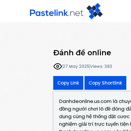
Đánh đề online
27 May 2025
Views: 383
Copy Link
Copy Shortlink
Danhdeonline.us.com là chuyê
đồng người chơi lô đề đông đả
dụng cùng hệ thống đặt cược 
nghiệm giải trí trực tuyến tiện