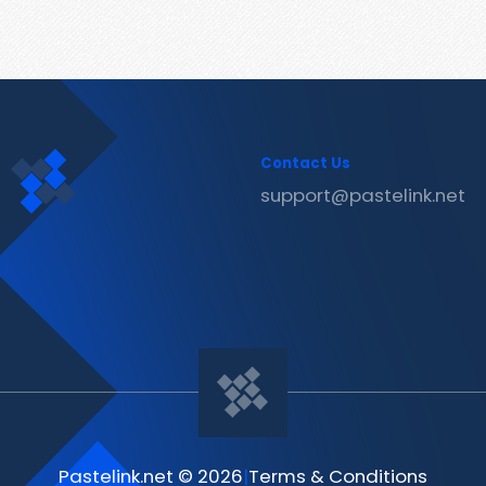
Contact Us
support@pastelink.net
Pastelink.net © 2026
|
Terms & Conditions