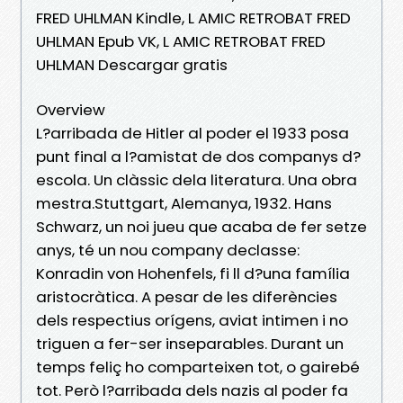
FRED UHLMAN Kindle, L AMIC RETROBAT FRED
UHLMAN Epub VK, L AMIC RETROBAT FRED
UHLMAN Descargar gratis
Overview
L?arribada de Hitler al poder el 1933 posa
punt final a l?amistat de dos companys d?
escola. Un clàssic dela literatura. Una obra
mestra.Stuttgart, Alemanya, 1932. Hans
Schwarz, un noi jueu que acaba de fer setze
anys, té un nou company declasse:
Konradin von Hohenfels, fi ll d?una família
aristocràtica. A pesar de les diferències
dels respectius orígens, aviat intimen i no
triguen a fer-ser inseparables. Durant un
temps feliç ho comparteixen tot, o gairebé
tot. Però l?arribada dels nazis al poder fa