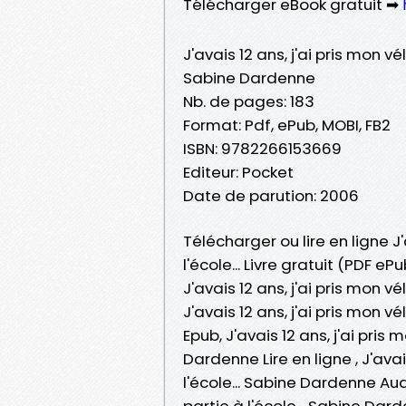
Télécharger eBook gratuit ➡
J'avais 12 ans, j'ai pris mon vél
Sabine Dardenne
Nb. de pages: 183
Format: Pdf, ePub, MOBI, FB2
ISBN: 9782266153669
Editeur: Pocket
Date de parution: 2006
Télécharger ou lire en ligne J'a
l'école... Livre gratuit (PDF 
J'avais 12 ans, j'ai pris mon vé
J'avais 12 ans, j'ai pris mon vé
Epub, J'avais 12 ans, j'ai pris m
Dardenne Lire en ligne , J'avais
l'école... Sabine Dardenne Audi
partie à l'école... Sabine Darde