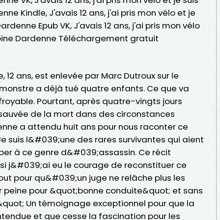
nne Kindle, J'avais 12 ans, j'ai pris mon vélo et je
 Dardenne Epub VK, J'avais 12 ans, j'ai pris mon vélo
. Sabine Dardenne Téléchargement gratuit
 12 ans, est enlevée par Marc Dutroux sur le
monstre a déjà tué quatre enfants. Ce que va
royable. Pourtant, après quatre-vingts jours
 sauvée de la mort dans des circonstances
enne a attendu huit ans pour nous raconter ce
e suis l&#039;une des rares survivantes qui aient
er à ce genre d&#039;assassin. Ce récit
i j&#039;ai eu le courage de reconstituer ce
out pour qu&#039;un juge ne relâche plus les
ur peine pour &quot;bonne conduite&quot; et sans
 &quot; Un témoignage exceptionnel pour que la
entendue et que cesse la fascination pour les