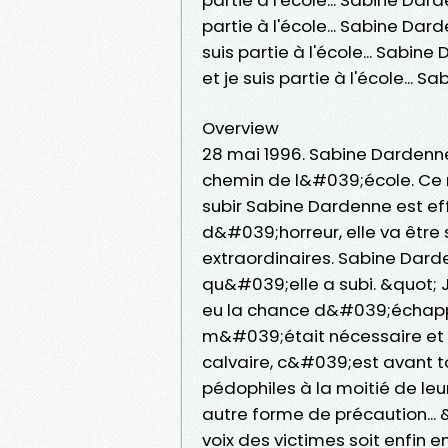
partie à l'école... Sabine Darde
suis partie à l'école... Sabine
et je suis partie à l'école..
Overview
28 mai 1996. Sabine Dardenne,
chemin de l&#039;école. Ce 
subir Sabine Dardenne est eff
d&#039;horreur, elle va être
extraordinaires. Sabine Dard
qu&#039;elle a subi. &quot; J
eu la chance d&#039;échapp
m&#039;était nécessaire et s
calvaire, c&#039;est avant t
pédophiles à la moitié de le
autre forme de précaution...
voix des victimes soit enfin 