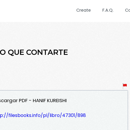
Create
F.A.Q.
C
LGO QUE CONTARTE
cargar PDF - HANIF KUREISHI
p://filesbooks.info/pl/libro/47301/898