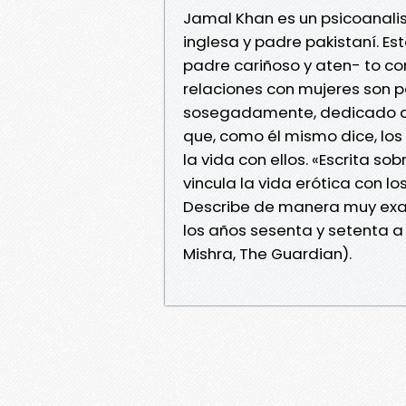
Jamal Khan es un psicoanali
inglesa y padre pakistaní. E
padre cariñoso y aten- to co
relaciones con mujeres son p
sosegadamente, dedicado a sus
que, como él mismo dice, lo
la vida con ellos. «Escrita so
vincula la vida erótica con l
Describe de manera muy exac
los años sesenta y setenta a
Mishra, The Guardian).