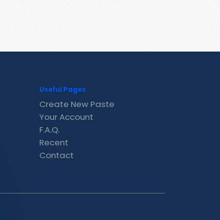
Useful Pages
Create New Paste
Your Account
F.A.Q.
Recent
Contact