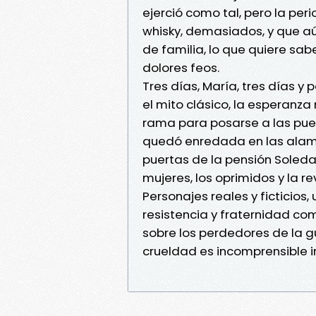
ejerció como tal, pero la per
whisky, demasiados, y que aú
de familia, lo que quiere sa
dolores feos.
Tres días, María, tres días y 
el mito clásico, la esperanz
rama para posarse a las puert
quedó enredada en las alam
puertas de la pensión Soledad
mujeres, los oprimidos y la re
Personajes reales y ficticios
resistencia y fraternidad co
sobre los perdedores de la gu
crueldad es incomprensible i