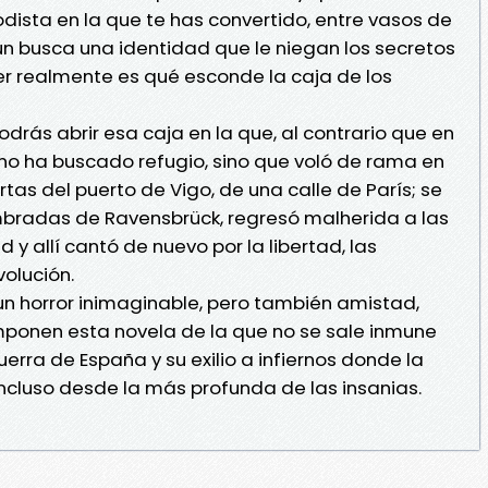
iodista en la que te has convertido, entre vasos de
n busca una identidad que le niegan los secretos
ber realmente es qué esconde la caja de los
podrás abrir esa caja en la que, al contrario que en
a no ha buscado refugio, sino que voló de rama en
as del puerto de Vigo, de una calle de París; se
bradas de Ravensbrück, regresó malherida a las
 y allí cantó de nuevo por la libertad, las
volución.
, un horror inimaginable, pero también amistad,
mponen esta novela de la que no se sale inmune
erra de España y su exilio a infiernos donde la
ncluso desde la más profunda de las insanias.