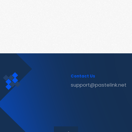
Contact Us
support@pastelink.net