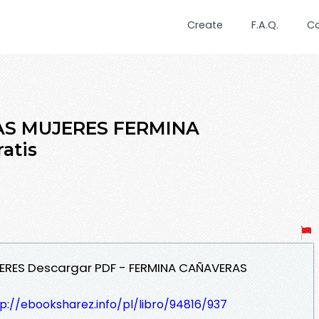
Create
F.A.Q.
C
AS MUJERES FERMINA
atis
JERES Descargar PDF - FERMINA CAÑAVERAS
p://ebooksharez.info/pl/libro/94816/937