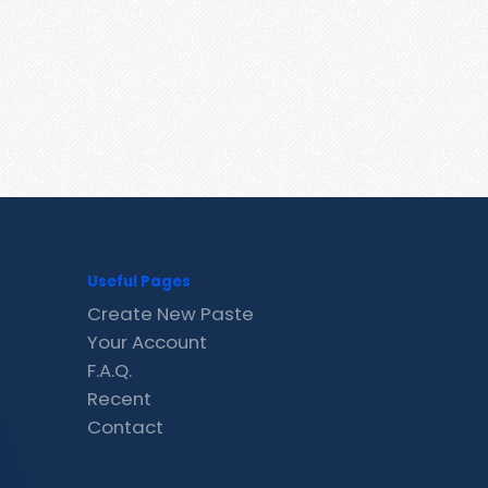
Useful Pages
Create New Paste
Your Account
F.A.Q.
Recent
Contact