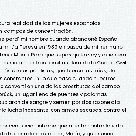
dura realidad de las mujeres españolas
los campos de concentración.
 que perdí mi nombre cuando abandoné España
a mi tía Teresa en 1939 en busca de mi hermano
storia, María. Para que sepas quién soy y quién era
 reunió a nuestras familias durante la Guerra Civil
rás de sus pérdidas, que fueron las mías, del
as constantes… Y lo que pasó cuando nuestros
e convertí en una de las prostitutas del campo
rück, un lugar lleno de puentes y palomas
uciaron de sangre y semen por dos razones: la
y la lucha incesante, con armas escasas, contra el
concentración infame que atentó contra la vida
 la historiadora que eres, María, y que nunca