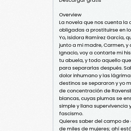
Overview
La novela que nos cuenta la 
obligadas a prostituirse en 
Yo, Isidora Ramírez García,
junto a mi madre, Carmen, y 
Ignacio, voy a contarte mi hi
tu abuela, y todo aquello que
para separarlas después. Sab
dolor inhumano y las lágrim
destinos se separaron y yo m
de concentración de Ravensb
blancas, cuyas plumas se ens
simple y llana supervivencia 
fascismo.
Quieres saber del campo de 
de miles de mujeres; ahí está