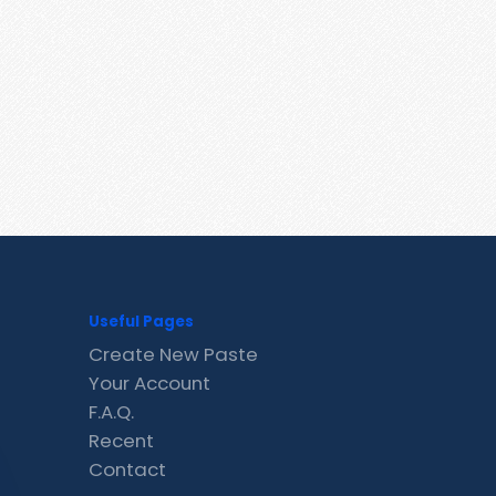
Useful Pages
Create New Paste
Your Account
F.A.Q.
Recent
Contact