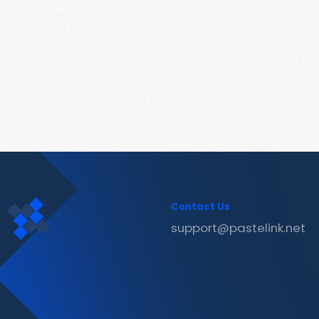
Contact Us
support@pastelink.net