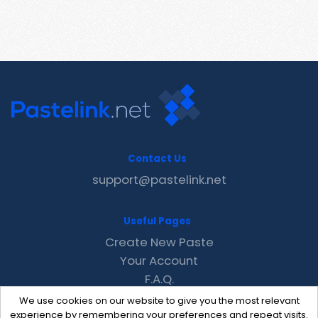
Contact Us
support@pastelink.net
Useful Pages
Create New Paste
Your Account
F.A.Q.
Recent
We use cookies on our website to give you the most relevant
Contact
experience by remembering your preferences and repeat visits.