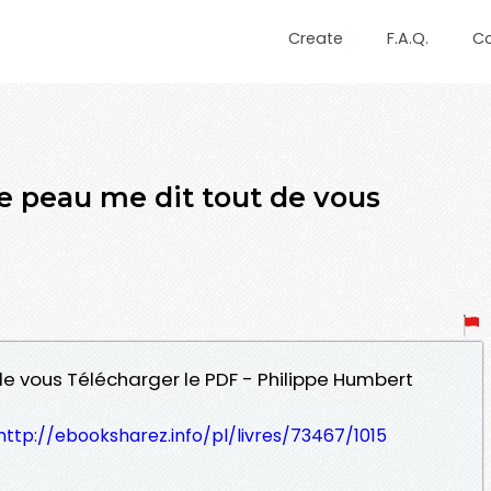
Create
F.A.Q.
C
e peau me dit tout de vous
de vous Télécharger le PDF - Philippe Humbert
http://ebooksharez.info/pl/livres/73467/1015