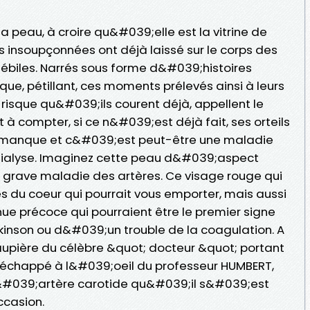
la peau, à croire qu&#039;elle est la vitrine de
s insoupçonnées ont déjà laissé sur le corps des
lébiles. Narrés sous forme d&#039;histoires
ue, pétillant, ces moments prélevés ainsi à leurs
 risque qu&#039;ils courent déjà, appellent le
t à compter, si ce n&#039;est déjà fait, ses orteils
ui manque et c&#039;est peut-être une maladie
 dialyse. Imaginez cette peau d&#039;aspect
ne grave maladie des artères. Ce visage rouge qui
s du coeur qui pourrait vous emporter, mais aussi
ue précoce qui pourraient être le premier signe
nson ou d&#039;un trouble de la coagulation. A
 paupière du célèbre &quot; docteur &quot; portant
 échappé à l&#039;oeil du professeur HUMBERT,
l&#039;artère carotide qu&#039;il s&#039;est
ccasion.