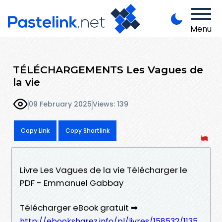
Menu
TÉLÉCHARGEMENTS Les Vagues de
la vie
09 February 2025
Views: 139
Copy Link
Copy Shortlink
Livre Les Vagues de la vie Télécharger le
PDF - Emmanuel Gabbay
Télécharger eBook gratuit ➡
http://ebooksharez.info/pl/livres/158532/1135