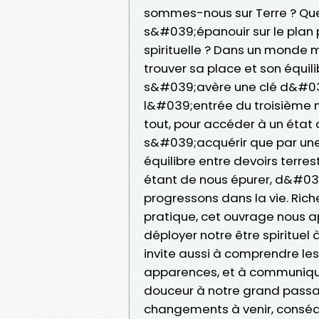
sommes-nous sur Terre ? Que
s&#039;épanouir sur le plan p
spirituelle ? Dans un monde
trouver sa place et son équil
s&#039;avère une clé d&#039;
l&#039;entrée du troisième mi
tout, pour accéder à un état 
s&#039;acquérir que par une 
équilibre entre devoirs terres
étant de nous épurer, d&#03
progressons dans la vie. Ri
pratique, cet ouvrage nous a
déployer notre être spiritue
invite aussi à comprendre les
apparences, et à communique
douceur à notre grand passage
changements à venir, conséq