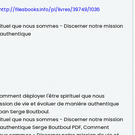
http://filesbooks.info/pl/livres/39749/1036
ituel que nous sommes - Discerner notre mission
 authentique
Comment déployer l'être spirituel que nous
sion de vie et évoluer de manière authentique
 pan Serge Boutboul.
ituel que nous sommes - Discerner notre mission
e authentique Serge Boutboul PDF, Comment
 nous sommes - Discerner notre mission de vie et