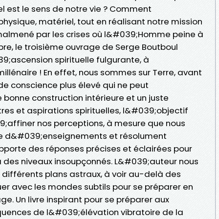
l est le sens de notre vie ? Comment
hysique, matériel, tout en réalisant notre mission
 malmené par les crises où l&#039;Homme peine à
ibre, le troisième ouvrage de Serge Boutboul
ascension spirituelle fulgurante, à
llénaire ! En effet, nous sommes sur Terre, avant
de conscience plus élevé qui ne peut
bonne construction intérieure et un juste
tres et aspirations spirituelles, l&#039;objectif
9;affiner nos perceptions, à mesure que nous
che d&#039;enseignements et résolument
pporte des réponses précises et éclairées pour
l à des niveaux insoupçonnés. L&#039;auteur nous
 différents plans astraux, à voir au-delà des
r avec les mondes subtils pour se préparer en
. Un livre inspirant pour se préparer aux
uences de l&#039;élévation vibratoire de la