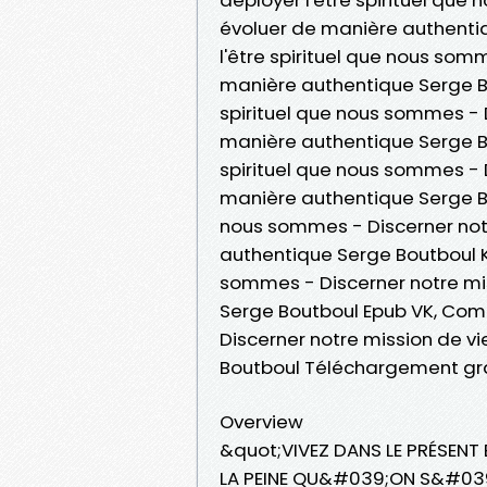
évoluer de manière authent
l'être spirituel que nous som
manière authentique Serge Bo
spirituel que nous sommes - D
manière authentique Serge B
spirituel que nous sommes - D
manière authentique Serge Bo
nous sommes - Discerner notr
authentique Serge Boutboul K
sommes - Discerner notre mis
Serge Boutboul Epub VK, Comm
Discerner notre mission de v
Boutboul Téléchargement gra
Overview
&quot;VIVEZ DANS LE PRÉSENT 
LA PEINE QU&#039;ON S&#039;E