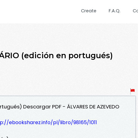
Create
F.A.Q.
C
RIO (edición en portugués)
ortugués) Descargar PDF - ÁLVARES DE AZEVEDO
p://ebooksharez.info/pl/libro/98165/1011