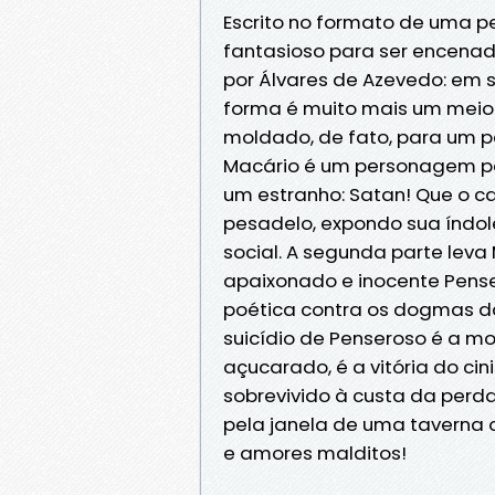
Escrito no formato de uma 
fantasioso para ser encena
por Álvares de Azevedo: em s
forma é muito mais um meio p
moldado, de fato, para um p
Macário é um personagem pe
um estranho: Satan! Que o ca
pesadelo, expondo sua índol
social. A segunda parte leva
apaixonado e inocente Penser
poética contra os dogmas da 
suicídio de Penseroso é a m
açucarado, é a vitória do ci
sobrevivido à custa da perd
pela janela de uma taverna
e amores malditos!