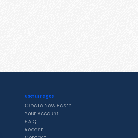
Useful Pages
Create New Paste
Your Account
F.A.Q.
Recent
Contact