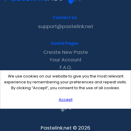
Contact Us
support@pastelink.net
Useful Pages
Create New Paste
Your Account
F.A.Q.
Recent
We use cookies on our website to give you the most relevant
Contact
experience by remembering your preferences and repeat visits.
By clicking “Accept”, you consent to the use of all cookies.
Accept
Pastelink.net © 2026