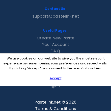
Contact Us
support@pastelink.net
Useful Pages
Create New Paste
Your Account
F.A.Q.
Recent
We use cookies on our website to give you the most relevant
Contact
experience by remembering your preferences and repeat visits.
By clicking “Accept”, you consent to the use of all cookies.
Accept
Pastelink.net © 2026
Terms & Conditions