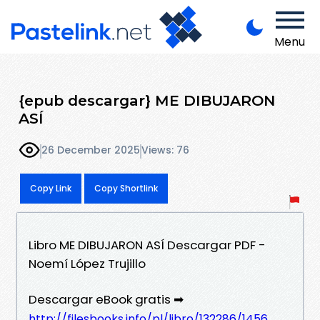
Menu
{epub descargar} ME DIBUJARON
ASÍ
26 December 2025
Views: 76
Copy Link
Copy Shortlink
Libro ME DIBUJARON ASÍ Descargar PDF -
Noemí López Trujillo
Descargar eBook gratis ➡
http://filesbooks.info/pl/libro/132286/1456