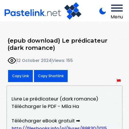
Menu
{epub download} Le prédicateur
(dark romance)
12 October 2024
Views: 155
Copy Link
Copy Shortlink
Livre Le prédicateur (dark romance)
Télécharger le PDF - Mila Ha
Télécharger eBook gratuit ➡
http://filesbooks.info/pl/livres/89830/1015