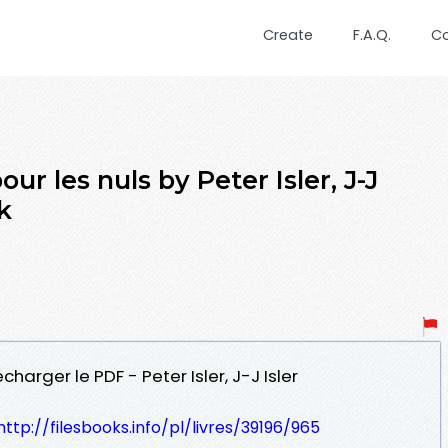
Create
F.A.Q.
C
our les nuls by Peter Isler, J-J
k
écharger le PDF - Peter Isler, J-J Isler
http://filesbooks.info/pl/livres/39196/965