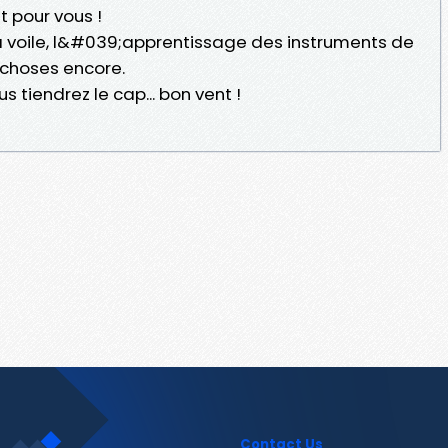
 pour vous !
 à voile, l&#039;apprentissage des instruments de
 choses encore.
us tiendrez le cap... bon vent !
Contact Us