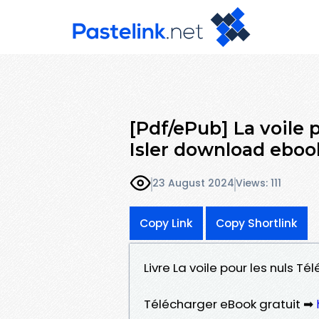
[Pdf/ePub] La voile p
Isler download eboo
23 August 2024
Views: 111
Copy Link
Copy Shortlink
Livre La voile pour les nuls Tél
Télécharger eBook gratuit ➡