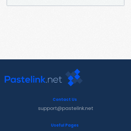
Contact Us
support@pastelink.net
Useful Pages