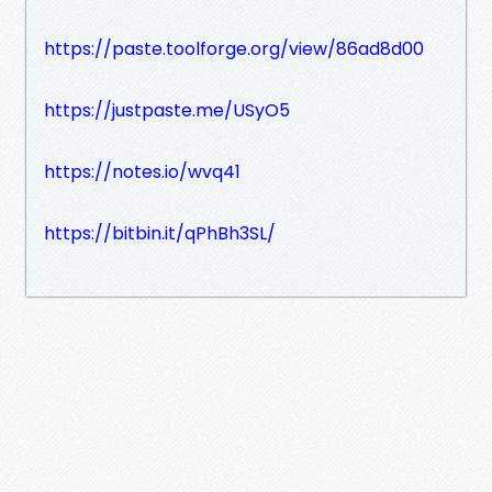
https://paste.toolforge.org/view/86ad8d00
https://justpaste.me/USyO5
https://notes.io/wvq41
https://bitbin.it/qPhBh3SL/