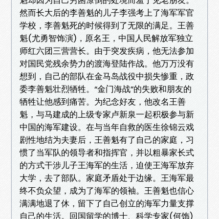
然而长大后的李善魁的儿子李强考上了海军军官
学校，李善魁死的时候得到了无限的满足。王善
魁(尤勇智饰演)，原名王，中国人民解放军独立
师红六团三营营长。由于突发疾病，他无法参加
对国民党残余势力的渡海登陆作战。他万万没有
想到，自己的部队在金马岛战役中损失惨重，政
委李善魁壮烈牺牲。“金门海战”的失败和朋友的
牺牲让他感到痛苦。为纪念好友，他改名王善
魁，与马建成的上级专家卢新泉一起积极参与新
中国的海军建设。在与当年自救的医生徐锦云戏
剧性地结为夫妻后，王善魁有了自己的家庭，习
惯了当军队的领导者和指挥官，并以粗暴家长式
的方式干涉儿子王海军的生活，迫使王海军放弃
大学，去了部队。家庭矛盾处于边缘。王海军最
终不负众望，成为了海军的领袖。王善魁也信心
满满地退了休，留下了自己创立的海军力量支撑
自己的生活。回国留学的博士、科学专家(何饰)