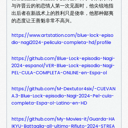
与许晋云的初恋情人第一次见面时，他尖锐地指
出后者在新战术上的胜利只是侥幸，他那种鄙夷
的态度让王善魁非常不高兴。
https://www.artstation.com/blue-lock-episo
dio-nagi2024-pelicula-completa-hd/profile
https://github.com/Blue-Lock-episodio-Nagi-
2024-espanol/VER-Blue-Lock-episodio-Nagi-
PEL-CULA-COMPLETA-ONLINE-en-Espa-ol
https://github.com/M-Dextutor4six/-CUEVAN
A.3-Blue-Lock-episodio-Nagi-2024-Pel-cula-
completa-Espa-ol-Latino-en-HD
https://github.com/My-Movies-it/Guarda-HA
IKYU-Battaglia-all-ultimo-Rifiuto-2024-STREA