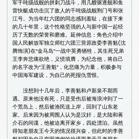
军千吨级战舰的拼刺刀战斗，用几艘驱逐舰和鱼
雷快艇成功击沉了敌人的千吨级战舰荆门号和张
江号。为当年红六团的同志感到羞耻，在接下来
的几十年里，这个性格坚强的人与新中国一起经
历了无数的荣誉和磨难。延伸信息：角色介绍中
国人民解放军独立师红六团三营原政委李善魁(沈
腾饰演)在“金马岛”一战中英勇牺牲，其生死兄弟
王李奔悲痛欲绝，义愤填膺，为纪念他，将自己
的名字改为“王善魁”，化悲痛为力量，积极参与
中国海军建设，为自己的死报仇雪恨。
没想到十几年后，李善魁和卢新泉不期而
遇。原来他没有死，只是受伤后被海浪冲到了一
个荒岛上，然后被渔民送上岸，回到了山东老
家。后来因为被周围人认为是汉奸，是大陆和蒋
介石的间谍，他被迫离开家乡，四处漂泊。虽然
得知老朋友王今天的情况很兴奋，但此时的李善
魁却因为自己穷困潦倒的处境而羞于见老朋友。