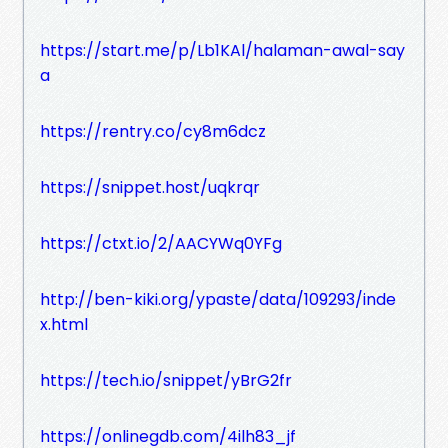
https://start.me/p/Lb1KAl/halaman-awal-say
a
https://rentry.co/cy8m6dcz
https://snippet.host/uqkrqr
https://ctxt.io/2/AACYWq0YFg
http://ben-kiki.org/ypaste/data/109293/inde
x.html
https://tech.io/snippet/yBrG2fr
https://onlinegdb.com/4ilh83_jf