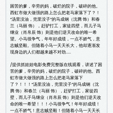
困苦的爹，辛劳的妈，破烂的院子，破碎的他。
西虹市做大做强的路上怎么把老马家落下了？！
“汤里没油，兜里没子”的马成钢（沈腾 饰）和春
兰（马丽 饰），赶驴打工，家徒四壁，而儿子马
继业（肖帛辰 饰）则是他们逆天改命的唯一希
望。小马很争气，年年好成绩，一点不娇气，意
志贼坚毅。但随着小马一天天长大，他却逐渐发
现身边的人们都越来越不对劲……
/提供抓娃娃电影免费完整版在线观看，讲述了困
苦的爹，辛劳的妈，破烂的院子，破碎的他。西
虹市做大做强的路上怎么把老马家落下
了？！！！“汤里没油，兜里没子”的马成钢（沈
腾 饰）和春兰（马丽 饰），赶驴打工，家徒四
壁，而儿子马继业（肖帛辰 饰）则是他们逆天改
命的唯一希望！！！小马很争气！年年好成绩！
一点不娇气！意志贼坚毅！但随着小马一天天长