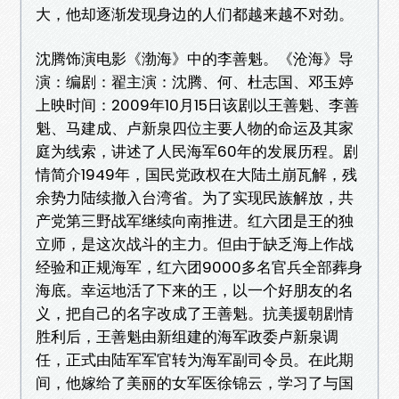
大，他却逐渐发现身边的人们都越来越不对劲。
沈腾饰演电影《渤海》中的李善魁。《沧海》导
演：编剧：翟主演：沈腾、何、杜志国、邓玉婷
上映时间：2009年10月15日该剧以王善魁、李善
魁、马建成、卢新泉四位主要人物的命运及其家
庭为线索，讲述了人民海军60年的发展历程。剧
情简介1949年，国民党政权在大陆土崩瓦解，残
余势力陆续撤入台湾省。为了实现民族解放，共
产党第三野战军继续向南推进。红六团是王的独
立师，是这次战斗的主力。但由于缺乏海上作战
经验和正规海军，红六团9000多名官兵全部葬身
海底。幸运地活了下来的王，以一个好朋友的名
义，把自己的名字改成了王善魁。抗美援朝剧情
胜利后，王善魁由新组建的海军政委卢新泉调
任，正式由陆军军官转为海军副司令员。在此期
间，他嫁给了美丽的女军医徐锦云，学习了与国