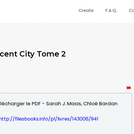
Create
F.A.Q.
C
cent City Tome 2
élécharger le PDF - Sarah J. Maas, Chloé Bardan
http://filesbooks.info/pl/livres/143006/941