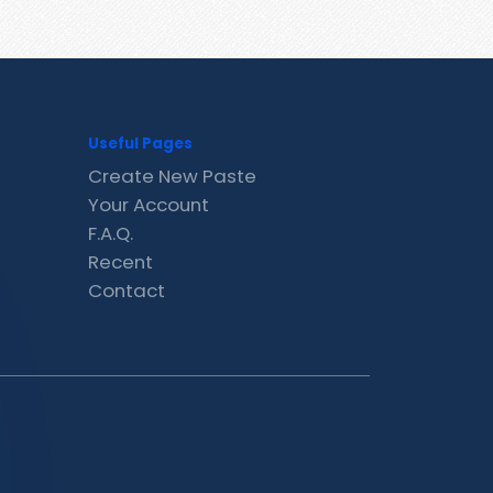
Useful Pages
Create New Paste
Your Account
F.A.Q.
Recent
Contact