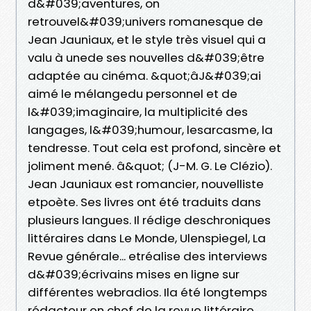
d&#039;aventures, on
retrouvel&#039;univers romanesque de
Jean Jauniaux, et le style très visuel qui a
valu à unede ses nouvelles d&#039;être
adaptée au cinéma. &quot;âJ&#039;ai
aimé le mélangedu personnel et de
l&#039;imaginaire, la multiplicité des
langages, l&#039;humour, lesarcasme, la
tendresse. Tout cela est profond, sincère et
joliment mené. â&quot; (J-M. G. Le Clézio).
Jean Jauniaux est romancier, nouvelliste
etpoète. Ses livres ont été traduits dans
plusieurs langues. Il rédige deschroniques
littéraires dans Le Monde, Ulenspiegel, La
Revue générale... etréalise des interviews
d&#039;écrivains mises en ligne sur
différentes webradios. Ila été longtemps
rédacteur en chef de la revue littéraire