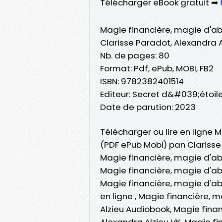
Télécharger eBook gratuit ➡
Magie financière, magie d'
Clarisse Paradot, Alexandra A
Nb. de pages: 80
Format: Pdf, ePub, MOBI, FB2
ISBN: 9782382401514
Editeur: Secret d&#039;étoil
Date de parution: 2023
Télécharger ou lire en ligne 
(PDF ePub Mobi) pan Clarisse 
Magie financière, magie d'ab
Magie financière, magie d'ab
Magie financière, magie d'ab
en ligne , Magie financière,
Alzieu Audiobook, Magie fina
Alexandra Alzieu VK, Magie f