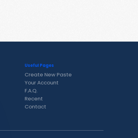
Useful Pages
Create New Paste
Your Account
F.A.Q.
Recent
Contact