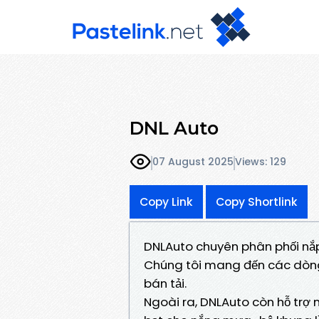
DNL Auto
07 August 2025
Views: 129
Copy Link
Copy Shortlink
DNLAuto chuyên phân phối nắp 
Chúng tôi mang đến các dòng 
bán tải.
Ngoài ra, DNLAuto còn hỗ trợ m