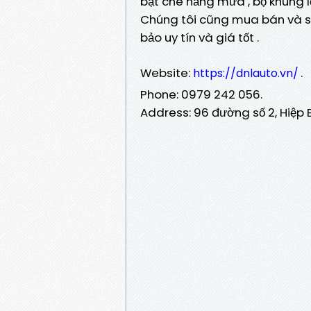
bạt che nắng mưa , bộ khung l
Chúng tôi cũng mua bán và s
bảo uy tín và giá tốt .
Website:
.
https://dnlauto.vn/
Phone: 0979 242 056.
Address: 96 đường số 2, Hiệp 