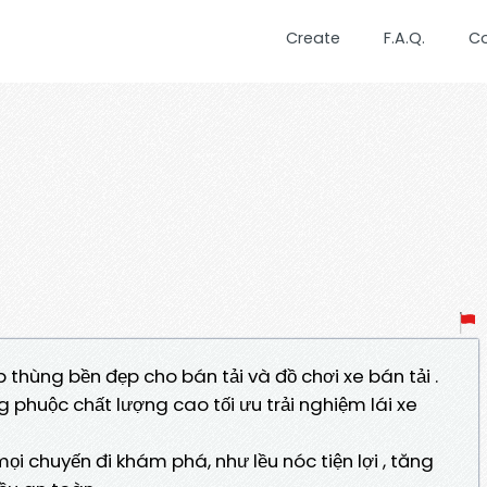
Create
F.A.Q.
C
thùng bền đẹp cho bán tải và đồ chơi xe bán tải .
phuộc chất lượng cao tối ưu trải nghiệm lái xe
ọi chuyến đi khám phá, như lều nóc tiện lợi , tăng