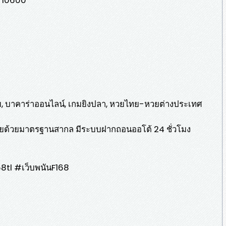
าย, บาคาร่าออนไลน์, เกมยิงปลา, หวยไทย-หวยต่างประเทศ
ดภัยด้วยมาตรฐานสากล มีระบบฝากถอนออโต้ 24 ชั่วโมง
tl #เว็บพนันF168