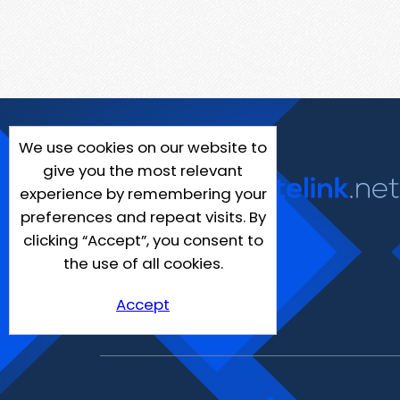
We use cookies on our website to
give you the most relevant
experience by remembering your
preferences and repeat visits. By
clicking “Accept”, you consent to
the use of all cookies.
Accept