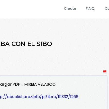
Create
F.A.Q.
C
ABA CON EL SIBO
argar PDF - MIREIA VELASCO
p://ebooksharez.info/pl/libro/111332/1266