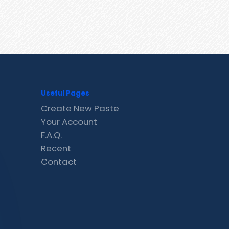
Useful Pages
Create New Paste
Your Account
F.A.Q.
Recent
Contact