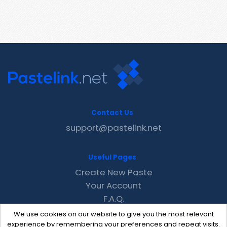
Contact Us
support@pastelink.net
Useful Pages
Create New Paste
Your Account
F.A.Q.
Recent
We use cookies on our website to give you the most relevant
Contact
experience by remembering your preferences and repeat visits.