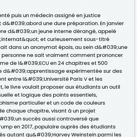
enté puis un médecin assigné en justice
ut d&#039;abord une dure préparation. En janvier
livre d&#039;un jeune interne dérangé, appelé
internat&quot; et curieusement sous-titré
ait dans un anonymat épais, au sein d&#039;une
 personne ne sait vraiment comment prononcer
me de l&#039;ECU en 24 chapitres et 500
de d&#039;apprentissage expérimentée sur des
entre l&#039;Université Paris V et les
le livre voulait proposer aux étudiants un outil
elle et logique des points essentiels,
hisme particulier et un code de couleurs
e chaque chapitre, visant à un projet
#039;un succès aussi controversé que
rump en 2017, populaire auprès des étudiants
és autant qu&#039;Harvey Weinstein parmi les