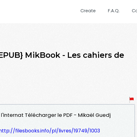
Create
F.A.Q.
C
UB} MikBook - Les cahiers de
 l'internat Télécharger le PDF - Mikaël Guedj
http://filesbooks.info/pl/livres/19749/1003