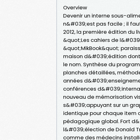
Overview
Devenir un interne sous-alim
n&#039;est pas facile ; il fa
2012, la première édition du 
&quot;Les cahiers de l&#039;
&quot;MikBook&quot; paraiss
maison d&#039;édition dont
le nom. Synthèse du program
planches détaillées, métho
années d&#039;enseignement 
conférences d&#039;internat, 
nouveau de mémorisation visu
s&#039;appuyant sur un grap
identique pour chaque item d
pédagogique global. Fort d&
l&#039;élection de Donald T
comme des médecins install