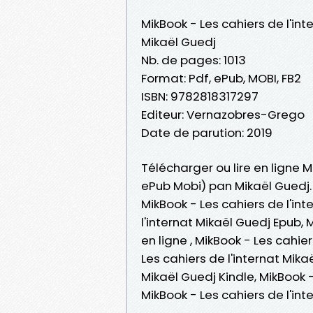
MikBook - Les cahiers de l'int
Mikaël Guedj
Nb. de pages: 1013
Format: Pdf, ePub, MOBI, FB2
ISBN: 9782818317297
Editeur: Vernazobres-Grego
Date de parution: 2019
Télécharger ou lire en ligne Mi
ePub Mobi) pan Mikaël Guedj.
MikBook - Les cahiers de l'int
l'internat Mikaël Guedj Epub, 
en ligne , MikBook - Les cahie
Les cahiers de l'internat Mika
Mikaël Guedj Kindle, MikBook -
MikBook - Les cahiers de l'in