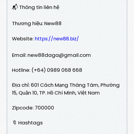
📬 Thông tin liên hệ
Thương hiệu: New88
Website:
https://new88.biz/
Email: new88daga@gmail.com
Hotline: (+64) 0989 068 668
Địa chỉ: 601 Cách Mạng Tháng Tám, Phường
15, Quận 10, TP. Hồ Chí Minh, Việt Nam
Zipcode: 700000
🔖 Hashtags