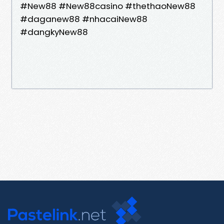
#New88 #New88casino #thethaoNew88
#daganew88 #nhacaiNew88
#dangkyNew88