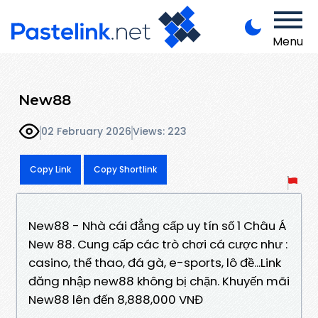
Menu
New88
02 February 2026
Views: 223
Copy Link
Copy Shortlink
New88 - Nhà cái đẳng cấp uy tín số 1 Châu Á
New 88. Cung cấp các trò chơi cá cược như :
casino, thể thao, đá gà, e-sports, lô đề...Link
đăng nhập new88 không bị chặn. Khuyến mãi
New88 lên đến 8,888,000 VNĐ