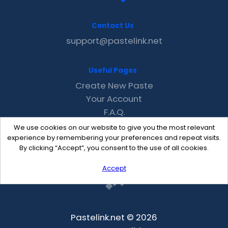
Contact Us
support@pastelink.net
Useful Pages
Create New Paste
Your Account
F.A.Q.
Recent
We use cookies on our website to give you the most relevant
Contact
experience by remembering your preferences and repeat visits.
By clicking “Accept”, you consent to the use of all cookies.
Accept
Pastelink.net © 2026