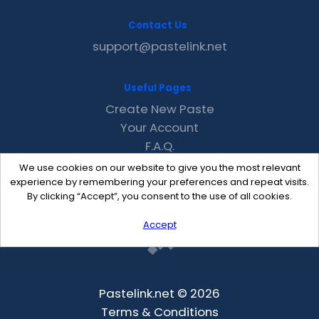
Contact Us
support@pastelink.net
Useful Pages
Create New Paste
Your Account
F.A.Q.
Recent
We use cookies on our website to give you the most relevant
Contact
experience by remembering your preferences and repeat visits.
By clicking “Accept”, you consent to the use of all cookies.
Accept
Pastelink.net © 2026
Terms & Conditions