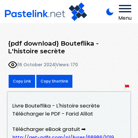
Menu
{pdf download} Bouteflika -
L'histoire secrète
16 October 2024
Views: 170
Copy Link
Copy Shortlink
Livre Bouteflika - L'histoire secrète
Télécharger le PDF - Farid Alilat
Télécharger eBook gratuit ➡
http://get-pdfs.com/pl/livres/68986/1019