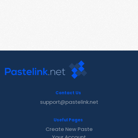
Contact Us
support@pastelink.net
Useful Pages
Create New Paste
Your Account