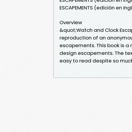
ESCAPEMENTS (edición en in
Overview
&quot;Watch and Clock Escap
reproduction of an anonymous
escapements. This book is a n
design escapements. The text 
easy to read despite so much 