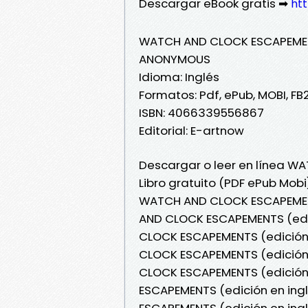
Descargar eBook gratis ➡
htt
WATCH AND CLOCK ESCAPEMENT
ANONYMOUS
Idioma: Inglés
Formatos: Pdf, ePub, MOBI, FB
ISBN: 4066339556867
Editorial: E-artnow
Descargar o leer en línea W
Libro gratuito (PDF ePub Mo
WATCH AND CLOCK ESCAPEMEN
AND CLOCK ESCAPEMENTS (edi
CLOCK ESCAPEMENTS (edición 
CLOCK ESCAPEMENTS (edición
CLOCK ESCAPEMENTS (edición
ESCAPEMENTS (edición en in
ESCAPEMENTS (edición en in