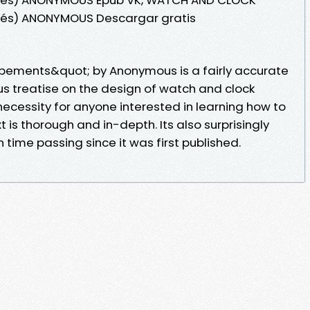
glés) ANONYMOUS Descargar gratis
ements&quot; by Anonymous is a fairly accurate
 treatise on the design of watch and clock
ecessity for anyone interested in learning how to
is thorough and in-depth. Its also surprisingly
time passing since it was first published.