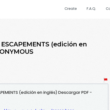
Create
F.A.Q.
C
ESCAPEMENTS (edición en
 ANONYMOUS
EMENTS (edición en inglés) Descargar PDF -