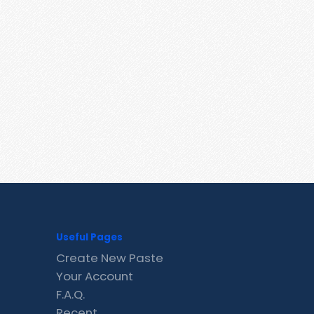
Useful Pages
Create New Paste
Your Account
F.A.Q.
Recent