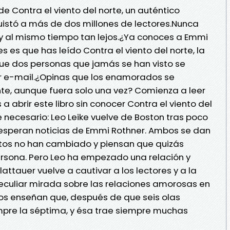
 Contra el viento del norte, un auténtico
uistó a más de dos millones de lectores.Nunca
 al mismo tiempo tan lejos.¿Ya conoces a Emmi
s es que has leído Contra el viento del norte, la
que dos personas que jamás se han visto se
e-mail.¿Opinas que los enamorados se
e, aunque fuera solo una vez? Comienza a leer
a abrir este libro sin conocer Contra el viento del
e necesario: Leo Leike vuelve de Boston tras poco
 esperan noticias de Emmi Rothner. Ambos se dan
tos no han cambiado y piensan que quizás
ersona. Pero Leo ha empezado una relación y
attauer vuelve a cautivar a los lectores y a la
 peculiar mirada sobre las relaciones amorosas en
os enseñan que, después de que seis olas
iempre la séptima, y ésa trae siempre muchas