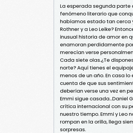
La esperada segunda parte de
fenómeno literario que conq
habíamos estado tan cerca y
Rothner y a Leo Leike? Entonce
inusual historia de amor en 
enamoran perdidamente por 
merecían verse personalment
Cada siete olas.¿Te dispones 
norte? Aquí tienes el equipaj
menos de un año. En casa lo
cuenta de que sus sentimien
deberían verse una vez en p
Emmi sigue casada...Daniel Gl
crítica internacional con su
nuestro tiempo. Emmi y Leo n
rompan en la orilla, llega s
sorpresas.