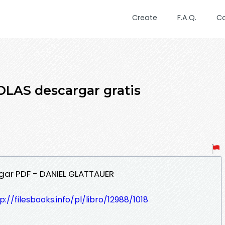
Create
F.A.Q.
C
LAS descargar gratis
gar PDF - DANIEL GLATTAUER
p://filesbooks.info/pl/libro/12988/1018